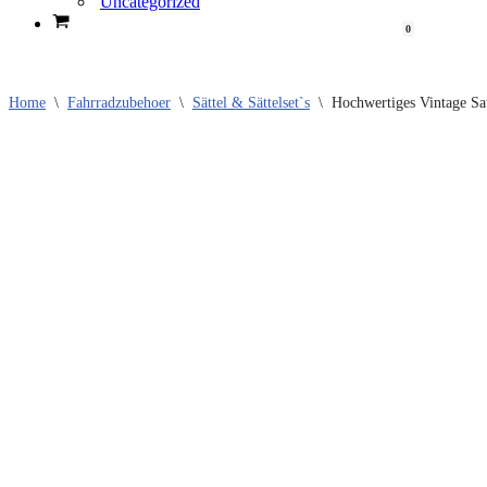
Uncategorized
Cart
0
Home
\
Fahrradzubehoer
\
Sättel & Sättelset`s
\
Hochwertiges Vintage Satt