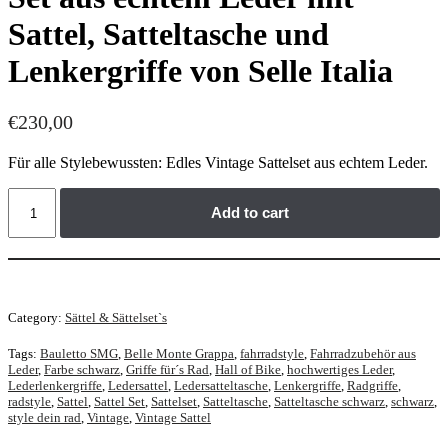
Sattel, Satteltasche und
Lenkergriffe von Selle Italia
€
230,00
Für alle Stylebewussten: Edles Vintage Sattelset aus echtem Leder.
Hochwertiges
Add to cart
Vintage
Sattel
Set
aus
echtem
Leder
Category:
Sättel & Sättelset`s
mit
Sattel,
Tags:
Bauletto SMG
,
Belle Monte Grappa
,
fahrradstyle
,
Fahrradzubehör aus
Satteltasche
Leder
,
Farbe schwarz
,
Griffe für´s Rad
,
Hall of Bike
,
hochwertiges Leder
,
und
Lederlenkergriffe
,
Ledersattel
,
Ledersatteltasche
,
Lenkergriffe
,
Radgriffe
,
Lenkergriffe
radstyle
,
Sattel
,
Sattel Set
,
Sattelset
,
Satteltasche
,
Satteltasche schwarz
,
schwarz
,
von
style dein rad
,
Vintage
,
Vintage Sattel
Selle
Italia