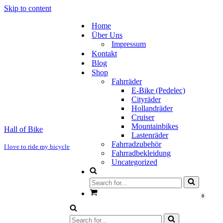
Skip to content
Home
Über Uns
Impressum
Kontakt
Blog
Shop
Fahrräder
E-Bike (Pedelec)
Cityräder
Hollandräder
Cruiser
Mountainbikes
Hall of Bike
Lastenräder
Fahrradzubehör
I love to ride my bicycle
Fahrradbekleidung
Uncategorized
Search
for...
Cart
0
Search