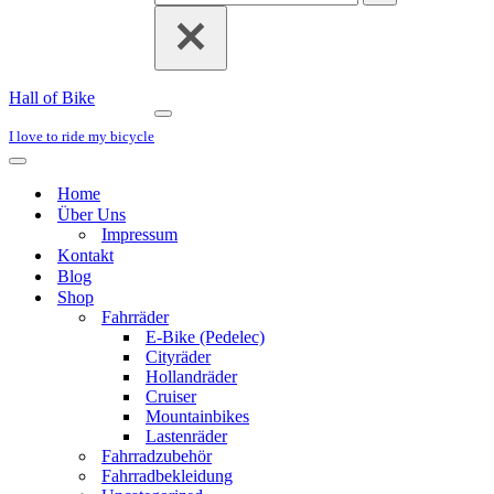
for...
Hall of Bike
Navigation
I love to ride my bicycle
Menu
Navigation
Menu
Home
Über Uns
Impressum
Kontakt
Blog
Shop
Fahrräder
E-Bike (Pedelec)
Cityräder
Hollandräder
Cruiser
Mountainbikes
Lastenräder
Fahrradzubehör
Fahrradbekleidung