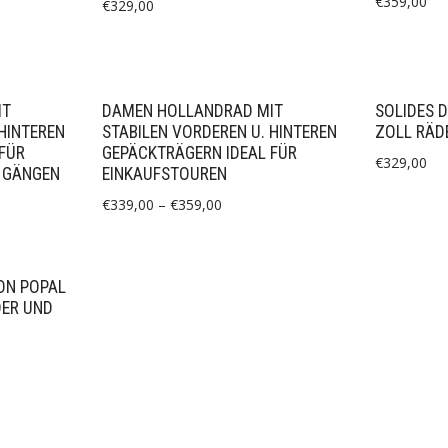
€
359,00
€
329,00
IT
DAMEN HOLLANDRAD MIT
SOLIDES 
HINTEREN
STABILEN VORDEREN U. HINTEREN
ZOLL RÄD
FÜR
GEPÄCKTRÄGERN IDEAL FÜR
€
329,00
 GÄNGEN
EINKAUFSTOUREN
€
339,00
–
€
359,00
ON POPAL
DER UND