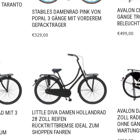
 TARANTO
AVALON CL
STABILES DAMENRAD PINK VON
GÄNGE TR
POPAL 3 GÄNGE MIT VORDEREM
BELEUCHT
GEPÄCKTRÄGER
€
499,00
€
329,00
AVALON D
LITTLE DIVA DAMEN HOLLANDRAD
D MIT 3
ZOLL RÄD
28 ZOLL REIFEN
R
OHNE GÄN
RÜCKTRITTBREMSE IDEAL ZUM
WARTUNG
SHOPPEN FAHREN
ZUM