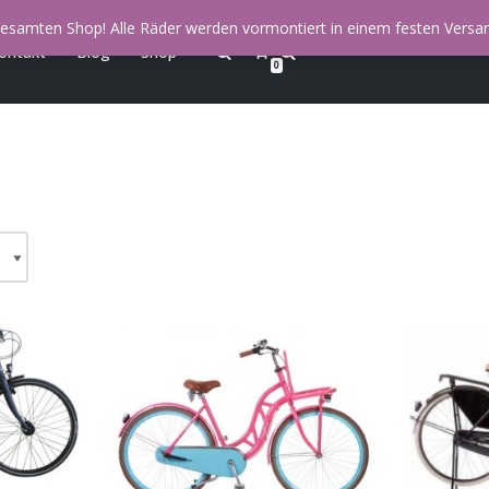
esamten Shop! Alle Räder werden vormontiert in einem festen Versan
ontakt
Blog
Shop
0