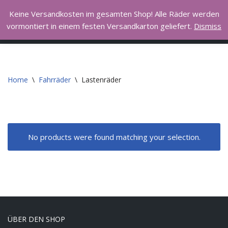
Hall of Bike
Keine Versandkosten im gesamten Shop! Alle Räder werden
vormontiert in einem festen Versandkarton geliefert.
Dismiss
Skip
I love to ride my bicycle
to
content
Home
\
Fahrräder
\
Lastenräder
No products were found matching your selection.
ÜBER DEN SHOP