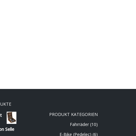
DUKTE
PRODUKT KATEGORIEN
t
Fahrräder
(10)
on Selle
E-Bike (Pedelec)
(6)