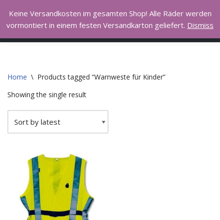
Hall of Bike
Keine Versandkosten im gesamten Shop! Alle Räder werden
vormontiert in einem festen Versandkarton geliefert.
Dismiss
Skip
I love to ride my bicycle
to
content
Home
\
Products tagged “Warnweste für Kinder”
Showing the single result