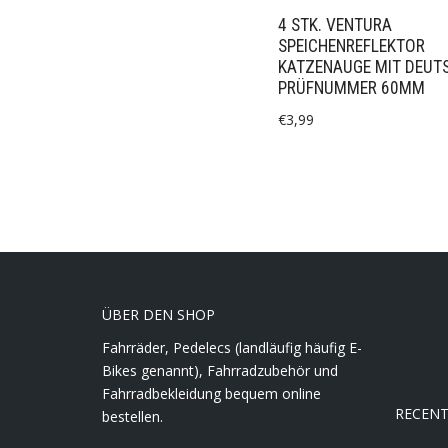
4 STK. VENTURA
SPEICHENREFLEKTOR
KATZENAUGE MIT DEUT
PRÜFNUMMER 60MM
€
3,99
ÜBER DEN SHOP
Fahrräder, Pedelecs (landläufig häufig E-
Bikes genannt), Fahrradzubehör und
Fahrradbekleidung bequem online
RECEN
bestellen.