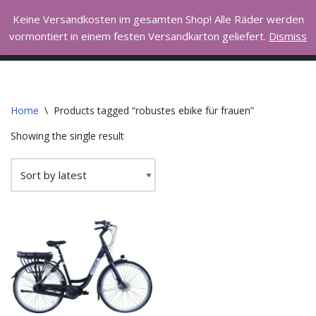
Hall of Bike
Keine Versandkosten im gesamten Shop! Alle Räder werden
vormontiert in einem festen Versandkarton geliefert.
Dismiss
Skip
I love to ride my bicycle
to
content
Home
\
Products tagged “robustes ebike für frauen”
Showing the single result