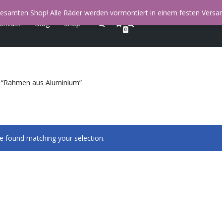
esamten Shop! Alle Räder werden vormontiert in einem festen Versan
ontakt
Blog
Shop
0
 “Rahmen aus Aluminium”
 found matching your selection.