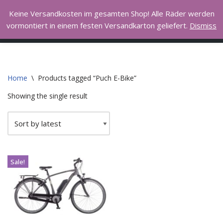
Hall of Bike
Keine Versandkosten im gesamten Shop! Alle Räder werden
vormontiert in einem festen Versandkarton geliefert.
Dismiss
Skip
I love to ride my bicycle
to
content
Home
\
Products tagged “Puch E-Bike”
Showing the single result
Sale!