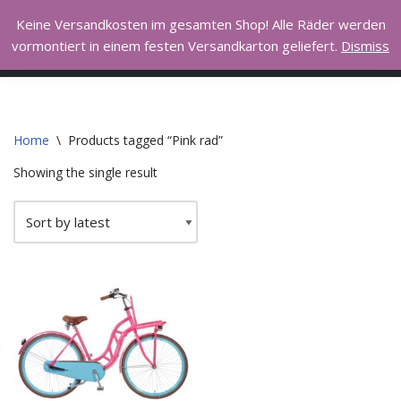
Hall of Bike
Keine Versandkosten im gesamten Shop! Alle Räder werden
vormontiert in einem festen Versandkarton geliefert.
Dismiss
Skip
I love to ride my bicycle
to
content
Home
\
Products tagged “Pink rad”
Showing the single result