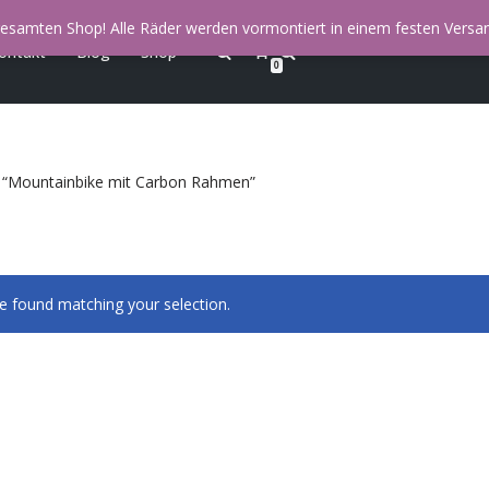
esamten Shop! Alle Räder werden vormontiert in einem festen Versan
ontakt
Blog
Shop
0
 “Mountainbike mit Carbon Rahmen”
 found matching your selection.