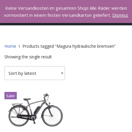
Hall of Bike
Keine Versandkosten im gesamten Shop! Alle Räder werden
vormontiert in einem festen Versandkarton geliefert.
Dismiss
Skip
I love to ride my bicycle
to
content
Home
\
Products tagged “Magura hydraulische bremsen”
Showing the single result
Sale!