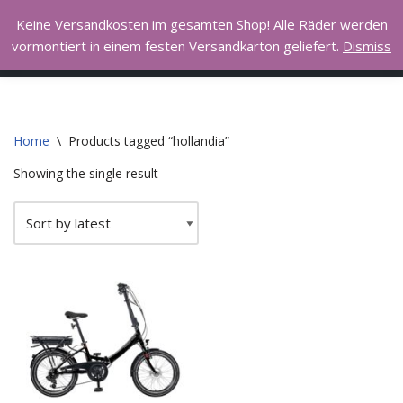
Hall of Bike
Keine Versandkosten im gesamten Shop! Alle Räder werden
vormontiert in einem festen Versandkarton geliefert.
Dismiss
Skip
I love to ride my bicycle
to
content
Home
\
Products tagged “hollandia”
Showing the single result