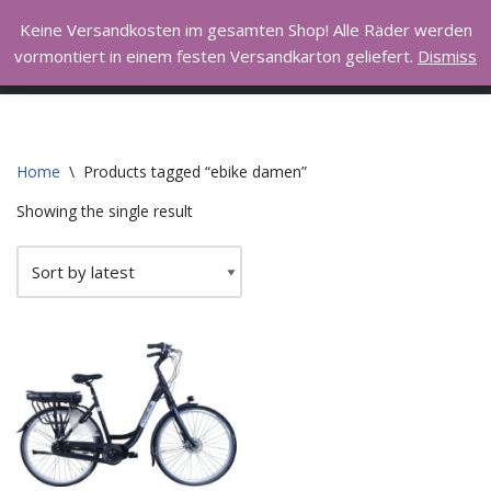
Hall of Bike
Keine Versandkosten im gesamten Shop! Alle Räder werden
vormontiert in einem festen Versandkarton geliefert.
Dismiss
Skip
I love to ride my bicycle
to
content
Home
\
Products tagged “ebike damen”
Showing the single result